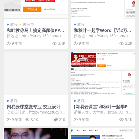
教程
未分类
教程
秋叶教你马上搞定高颜值PPT
和秋叶一起学Word【近2万人
[百度网盘下载]
学习】[ 百度云盘下载]
原地址：http://study.163.com/cou
原地址：http://study.163.com/cou
rse/introduc...
rse/introduc...
9 年前
3.4K
9 年前
3.2K
教程
教程
网易云课堂微专业-交互设计师
[网易云课堂]和秋叶一起学PP
_产品运营_UI设计师[百度云
T_新手入门提高PPT教程[百度
交互设计师：http://mooc.study.16
适用人群：大学生、职场新人PPT
盘]
网盘下载]
3.com/smartSpe...
小白，希望系统提升PPT技能求职
9 年前
3.9K
210
9 年前
5.1K
应聘只会PPT基...