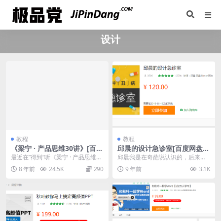
设计
教程
教程
《梁宁 · 产品思维30讲》[百度
邱晨的设计急诊室[百度网盘下
网盘下载]
载]
最近在”得到“听《梁宁 · 产品思维30
邱晨我是在奇葩说认识的，后来才
讲》。这个是2018年“得到”新上线
知道她是一个设计师，外形挺不喜
8 年前
24.5K
290
9 年前
3.1K
的课...
欢的，但是讲的课可以...