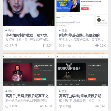
教程
教程
许岑如何制作教程下载17集
[唯库]零基础做出能赚钱的牛
[百度网盘下载]
逼公众号_零基础学习运营公众
共17集 课程内容 1开发课程的原因
事实上，在高度分工化、高度竞争
号[百度云盘下载]
前面的几张都是老师自己的故事，
化的今天，作为没有本钱、没有背
9 年前
3.6K
9 年前
2.3K
大概的意思是...
景的普通人，想要赚取...
教程
教程
高高手_数码摄影后期高手之路
高高手_[李涛]简单摄影后期课
视频课程[百度网盘下载]
[超清视频资源][百度云盘下载]
数码摄影后期高手之路视频课程 原
按下快门只是摄影的一部分，后期
地址： http://www.gogoup.co...
对于摄影来说同样的重要。没有掌
9 年前
16.3K
9 年前
5.6K
握后期技术的数码摄影...